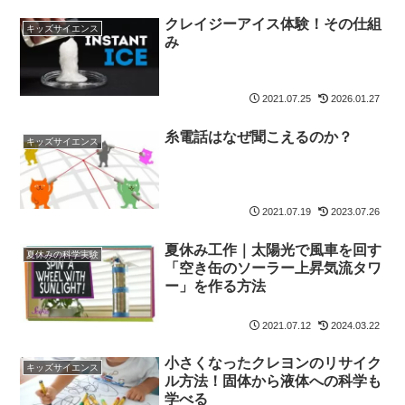
クレイジーアイス体験！その仕組
キッズサイエンス
み
2021.07.25
2026.01.27
糸電話はなぜ聞こえるのか？
キッズサイエンス
2021.07.19
2023.07.26
夏休み工作｜太陽光で風車を回す
夏休みの科学実験
「空き缶のソーラー上昇気流タワ
ー」を作る方法
2021.07.12
2024.03.22
小さくなったクレヨンのリサイク
キッズサイエンス
ル方法！固体から液体への科学も
学べる