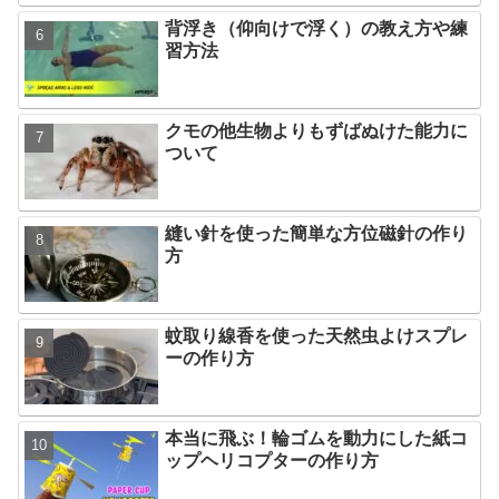
背浮き（仰向けで浮く）の教え方や練
習方法
クモの他生物よりもずばぬけた能力に
ついて
縫い針を使った簡単な方位磁針の作り
方
蚊取り線香を使った天然虫よけスプレ
ーの作り方
本当に飛ぶ！輪ゴムを動力にした紙コ
ップヘリコプターの作り方