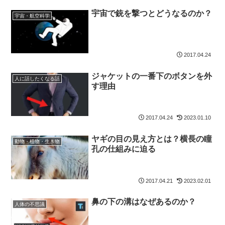
宇宙で銃を撃つとどうなるのか？
宇宙・航空科学
2017.04.24
ジャケットの一番下のボタンを外
人に話したくなる話
す理由
2017.04.24
2023.01.10
ヤギの目の見え方とは？横長の瞳
動物・植物・生き物
孔の仕組みに迫る
2017.04.21
2023.02.01
鼻の下の溝はなぜあるのか？
人体の不思議