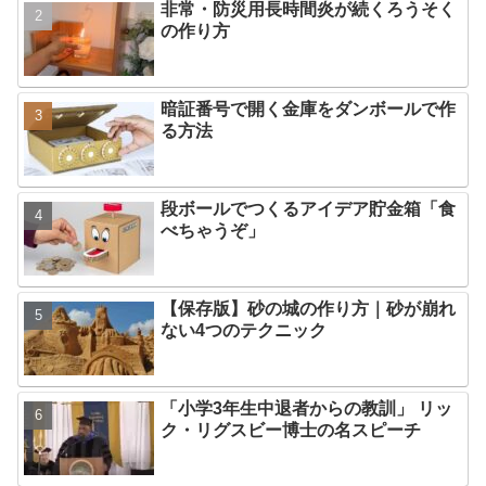
非常・防災用長時間炎が続くろうそく
の作り方
暗証番号で開く金庫をダンボールで作
る方法
段ボールでつくるアイデア貯金箱「食
べちゃうぞ」
【保存版】砂の城の作り方｜砂が崩れ
ない4つのテクニック
「小学3年生中退者からの教訓」 リッ
ク・リグスビー博士の名スピーチ