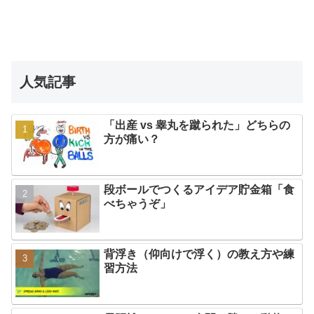
人気記事
「出産 vs 睾丸を蹴られた」どちらの
方が痛い？
段ボールでつくるアイデア貯金箱「食
べちゃうぞ」
背浮き（仰向けで浮く）の教え方や練
習方法