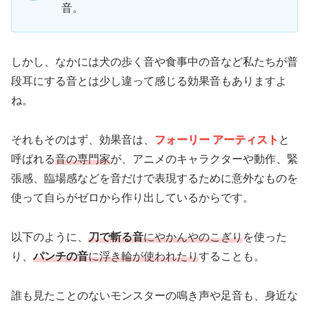
音。
しかし、なかには犬の歩く音や食事中の音など私たちが普
段耳にする音とは少し違って感じる効果音もありますよ
ね。
それもそのはず、効果音は、
フォーリー アーティスト
と
呼ばれる
音の専門家
が、アニメのキャラクターや動作、緊
張感、臨場感などを音だけで表現するために意外なものを
使って自らがゼロから作り出しているからです。
以下のように、
刀で斬る音
にやかんやのこぎり
を使った
り、
パンチの音
に浮き輪が使われたり
することも。
誰も見たことのないモンスターの鳴き声や足音も、身近な