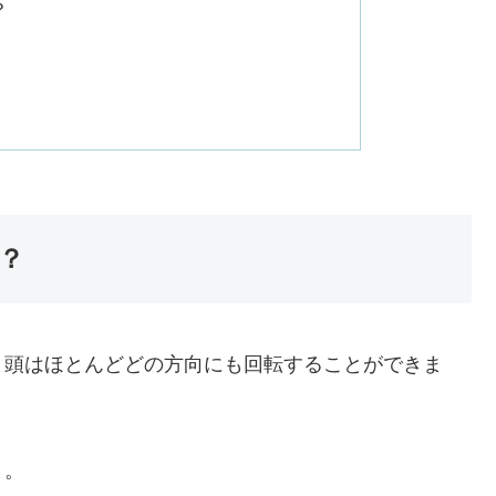
？
？
、頭はほとんどどの方向にも回転することができま
と。