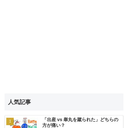
人気記事
「出産 vs 睾丸を蹴られた」どちらの
方が痛い？