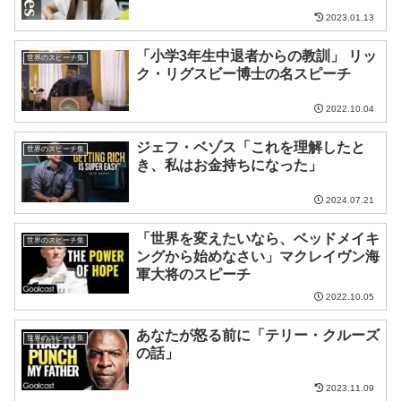
2023.01.13
「小学3年生中退者からの教訓」 リッ
世界のスピーチ集
ク・リグスビー博士の名スピーチ
2022.10.04
ジェフ・ベゾス「これを理解したと
世界のスピーチ集
き、私はお金持ちになった」
2024.07.21
「世界を変えたいなら、ベッドメイキ
世界のスピーチ集
ングから始めなさい」マクレイヴン海
軍大将のスピーチ
2022.10.05
あなたが怒る前に「テリー・クルーズ
世界のスピーチ集
の話」
2023.11.09