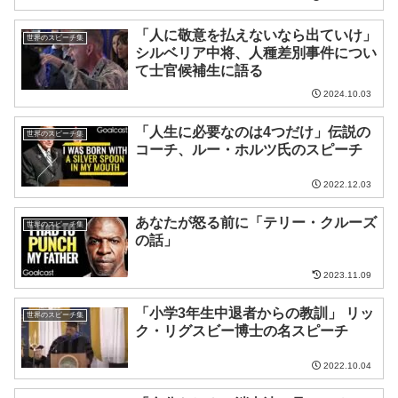
「人に敬意を払えないなら出ていけ」
世界のスピーチ集
シルベリア中将、人種差別事件につい
て士官候補生に語る
2024.10.03
「人生に必要なのは4つだけ」伝説の
世界のスピーチ集
コーチ、ルー・ホルツ氏のスピーチ
2022.12.03
あなたが怒る前に「テリー・クルーズ
世界のスピーチ集
の話」
2023.11.09
「小学3年生中退者からの教訓」 リッ
世界のスピーチ集
ク・リグスビー博士の名スピーチ
2022.10.04