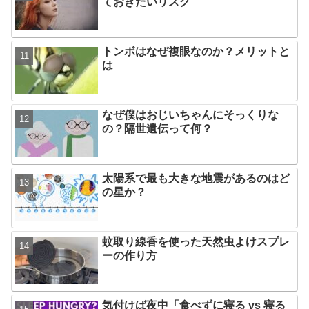
ておきたいリスク
トンボはなぜ複眼なのか？メリットと
は
なぜ僕はおじいちゃんにそっくりな
の？隔世遺伝って何？
太陽系で最も大きな地震があるのはど
の星か？
蚊取り線香を使った天然虫よけスプレ
ーの作り方
気付けば夜中「食べずに寝る vs 寝る