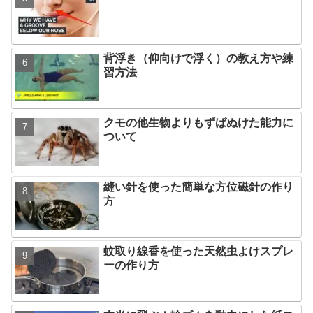
背浮き（仰向けで浮く）の教え方や練
習方法
クモの他生物よりもずばぬけた能力に
ついて
縫い針を使った簡単な方位磁針の作り
方
蚊取り線香を使った天然虫よけスプレ
ーの作り方