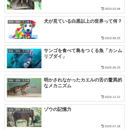
2023.02.09
犬が見ている白黒以上の世界って何？
動物・植物・生き物
2023.08.25
サンゴを食べて島をつくる魚「カンム
動物・植物・生き物
リブダイ」
2025.06.25
明かされなかったカエルの舌の驚異的
動物・植物・生き物
なメカニズム
2024.11.12
ゾウの記憶力
動物・植物・生き物
2025.07.28