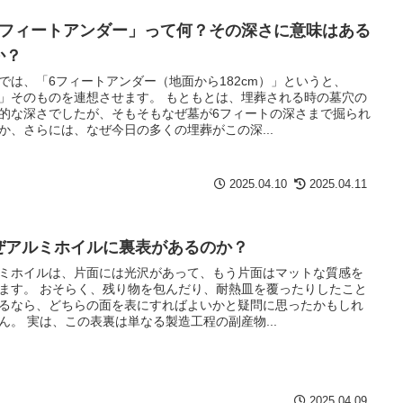
6フィートアンダー」って何？その深さに意味はある
か？
では、「6フィートアンダー（地面から182cm）」というと、
」そのものを連想させます。 もともとは、埋葬される時の墓穴の
的な深さでしたが、そもそもなぜ墓が6フィートの深さまで掘られ
か、さらには、なぜ今日の多くの埋葬がこの深...
2025.04.10
2025.04.11
ぜアルミホイルに裏表があるのか？
ミホイルは、片面には光沢があって、もう片面はマットな質感を
ます。 おそらく、残り物を包んだり、耐熱皿を覆ったりしたこと
るなら、どちらの面を表にすればよいかと疑問に思ったかもしれ
ん。 実は、この表裏は単なる製造工程の副産物...
2025.04.09