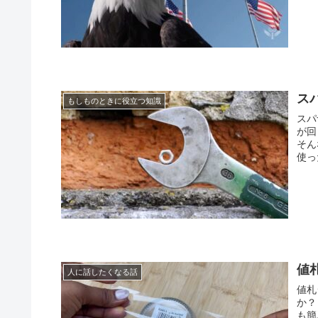
ス
もしものときに役立つ知識
スパ
が回
そん
使っ
値
人に話したくなる話
値札
か？
も簡