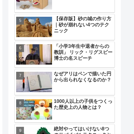
【保存版】砂の城の作り方
｜砂が崩れない4つのテク
ニック
「小学3年生中退者からの
教訓」 リック・リグスビー
博士の名スピーチ
なぜアリはペンで描いた円
から出られなくなるのか？
1000人以上の子供をつくっ
た歴史上の人物とは？
絶対やってはいけない8つ