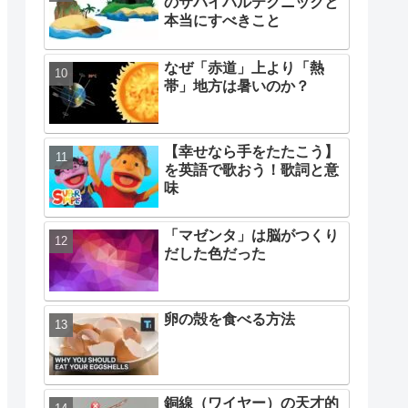
のサバイバルテクニックと
本当にすべきこと
なぜ「赤道」上より「熱
帯」地方は暑いのか？
【幸せなら手をたたこう】
を英語で歌おう！歌詞と意
味
「マゼンタ」は脳がつくり
だした色だった
卵の殻を食べる方法
銅線（ワイヤー）の天才的