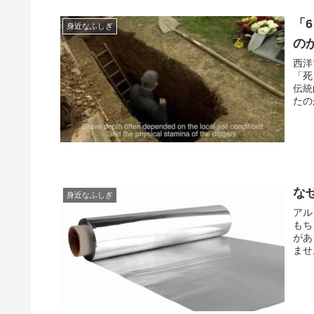
「
身近なふしぎ
の
西洋
「死
伝統
たの
な
身近なふしぎ
アル
もち
があ
ませ