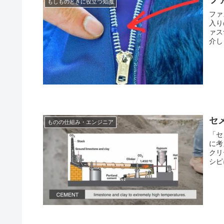
もしものときに役立つ知識
ファ
入り
ァス
介し
セ
ものの仕組み・エンジニア
「セ
に考
クリ
シピ