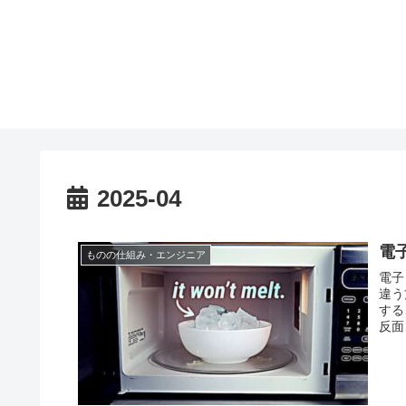
2025-04
電
ものの仕組み・エンジニア
電子
違う
する
反面