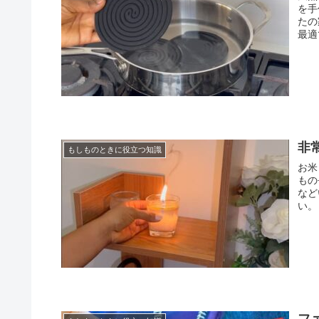
を手
たの
最適
非
もしものときに役立つ知識
お米
もの
など
い。
フ