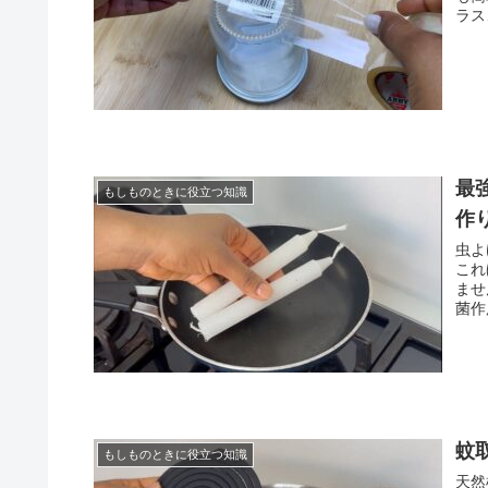
ラス
最
もしものときに役立つ知識
作
虫よ
これ
ませ
菌作
蚊
もしものときに役立つ知識
天然