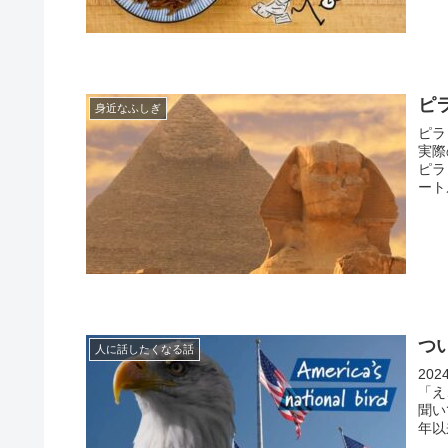
ピ
身近なふしぎ
ピラ
実際
ピラ
ート
つ
人に話したくなる話
20
「え
聞い
年以