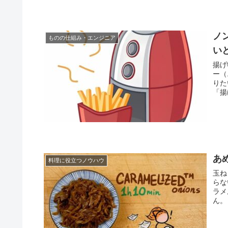
ノ
ものの仕組み・エンジニア
い
揚げ
ー（
りた
「揚
あ
料理に役立つノウハウ
玉ね
らな
ラメ
ん。