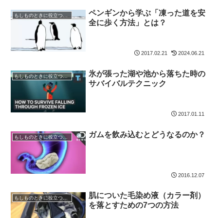
ペンギンから学ぶ「凍った道を安
もしものときに役立つ知識
全に歩く方法」とは？
2017.02.21
2024.06.21
氷が張った湖や池から落ちた時の
もしものときに役立つ知識
サバイバルテクニック
2017.01.11
ガムを飲み込むとどうなるのか？
もしものときに役立つ知識
2016.12.07
肌についた毛染め液（カラー剤）
もしものときに役立つ知識
を落とすための7つの方法