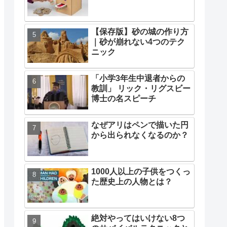
【保存版】砂の城の作り方
｜砂が崩れない4つのテク
ニック
「小学3年生中退者からの
教訓」 リック・リグスビー
博士の名スピーチ
なぜアリはペンで描いた円
から出られなくなるのか？
1000人以上の子供をつくっ
た歴史上の人物とは？
絶対やってはいけない8つ