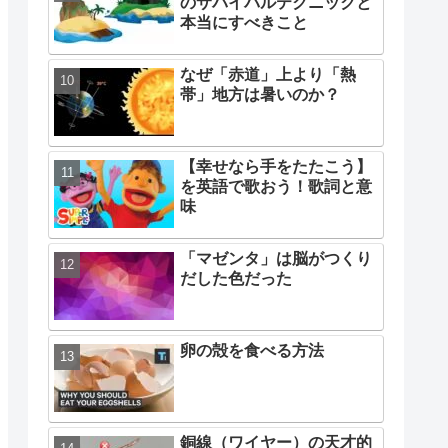
のサバイバルテクニックと
本当にすべきこと
なぜ「赤道」上より「熱
帯」地方は暑いのか？
【幸せなら手をたたこう】
を英語で歌おう！歌詞と意
味
「マゼンタ」は脳がつくり
だした色だった
卵の殻を食べる方法
銅線（ワイヤー）の天才的