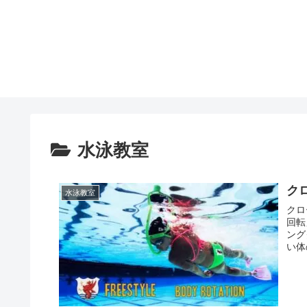
水泳教室
ク
水泳教室
クロ
回転
ング
い体