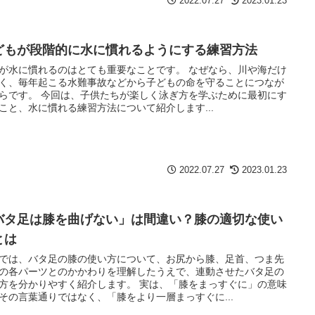
2022.07.27
2023.01.23
どもが段階的に水に慣れるようにする練習方法
が水に慣れるのはとても重要なことです。 なぜなら、川や海だけ
く、毎年起こる水難事故などから子どもの命を守ることにつなが
らです。 今回は、子供たちが楽しく泳ぎ方を学ぶために最初にす
こと、水に慣れる練習方法について紹介します...
2022.07.27
2023.01.23
バタ足は膝を曲げない」は間違い？膝の適切な使い
とは
では、バタ足の膝の使い方について、お尻から膝、足首、つま先
の各パーツとのかかわりを理解したうえで、連動させたバタ足の
方を分かりやすく紹介します。 実は、「膝をまっすぐに」の意味
その言葉通りではなく、「膝をより一層まっすぐに...