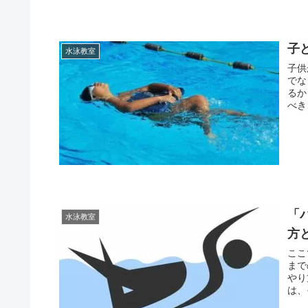
子
水泳教室
子供
でな
るか
べき
「
水泳教室
方
ここ
まで
やり
は、