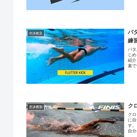
バ
水泳教室
練
バタ
じめ
紹介
素で
ク
水泳教室
クロ
に自
す。
自分