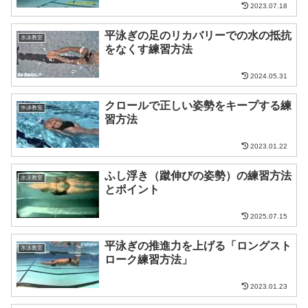
2023.07.18
平泳ぎの足のリカバリーでの水の抵抗
水泳教室
をなくす練習方法
2024.05.31
クロールで正しい姿勢をキープする練
水泳教室
習方法
2023.01.22
ふし浮き（蹴伸びの姿勢）の練習方法
水泳教室
とポイント
2025.07.15
平泳ぎの推進力を上げる「ロングスト
水泳教室
ローク練習方法」
2023.01.23