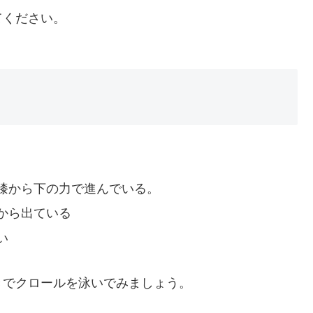
てください。
膝から下の力で進んでいる。
から出ている
い
きでクロールを泳いでみましょう。