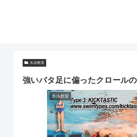
水泳教室
強いバタ足に偏ったクロールの
水泳教室