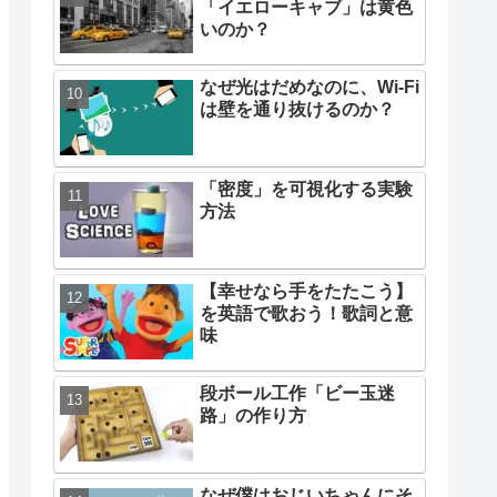
「イエローキャブ」は黄色
いのか？
なぜ光はだめなのに、Wi-Fi
は壁を通り抜けるのか？
「密度」を可視化する実験
方法
【幸せなら手をたたこう】
を英語で歌おう！歌詞と意
味
段ボール工作「ビー玉迷
路」の作り方
なぜ僕はおじいちゃんにそ