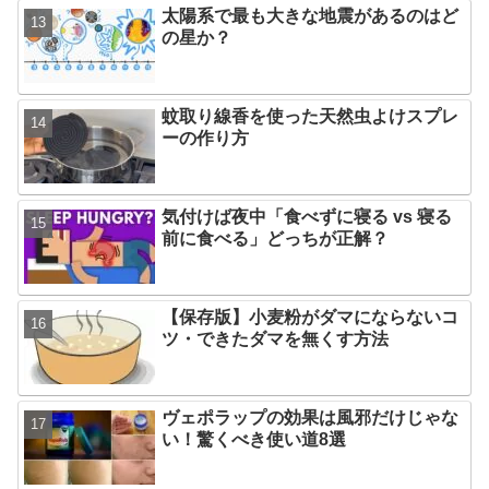
太陽系で最も大きな地震があるのはど
の星か？
蚊取り線香を使った天然虫よけスプレ
ーの作り方
気付けば夜中「食べずに寝る vs 寝る
前に食べる」どっちが正解？
【保存版】小麦粉がダマにならないコ
ツ・できたダマを無くす方法
ヴェポラップの効果は風邪だけじゃな
い！驚くべき使い道8選