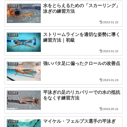
水をとらえるための「スカーリング」
水泳教室
泳ぎの練習方法
2023.01.22
ストリームラインを適切な姿勢に導く
水泳教室
練習方法｜初級
2023.01.22
強いバタ足に偏ったクロールの改善点
水泳教室
2023.01.23
平泳ぎの足のリカバリーでの水の抵抗
水泳教室
をなくす練習方法
2024.05.31
マイケル・フェルプス選手の平泳ぎ
水泳教室