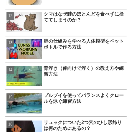
クマはなぜ鮭のほとんどを食べずに捨
ててしまうのか？
肺の仕組みを学べる人体模型をペット
ボトルで作る方法
背浮き（仰向けで浮く）の教え方や練
習方法
プルブイを使ってバランスよくクロー
ルを泳ぐ練習方法
リュックについた2つ穴のひし形飾り
は何のためにあるの？