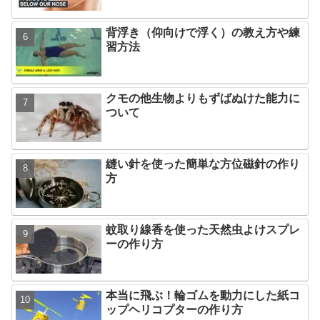
背浮き（仰向けで浮く）の教え方や練
習方法
クモの他生物よりもずばぬけた能力に
ついて
縫い針を使った簡単な方位磁針の作り
方
蚊取り線香を使った天然虫よけスプレ
ーの作り方
本当に飛ぶ！輪ゴムを動力にした紙コ
ップヘリコプターの作り方