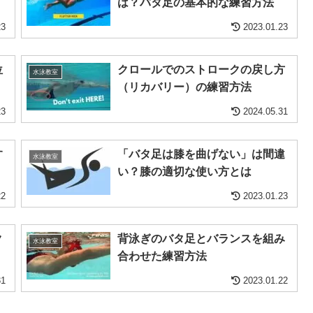
は？バタ足の基本的な練習方法
23
2023.01.23
位
クロールでのストロークの戻し方
水泳教室
（リカバリー）の練習方法
23
2024.05.31
す
「バタ足は膝を曲げない」は間違
水泳教室
い？膝の適切な使い方とは
22
2023.01.23
ク
背泳ぎのバタ足とバランスを組み
水泳教室
合わせた練習方法
31
2023.01.22