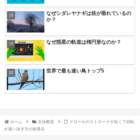
なぜシダレヤナギは枝が垂れているの
か？
なぜ惑星の軌道は楕円形なのか？
世界で最も速い鳥トップ5
ホーム
水泳教室
クロールのストロークが短くて回転
が速い泳ぎ方の改善点