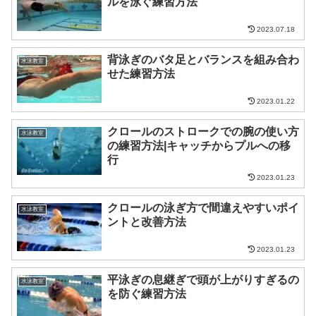
ルを泳ぐ練習方法
2023.07.18
背泳ぎのバタ足とバランスを組み合わ
水泳教室
せた練習方法
2023.01.22
クロールのストロークでの腕の使い方
水泳教室
の練習方法|キャッチからプルへの移
行
2023.01.23
クロールの泳ぎ方で間違えやすいポイ
水泳教室
ントと改善方法
2023.01.23
平泳ぎの息継ぎで頭が上がりすぎるの
水泳教室
を防ぐ練習方法