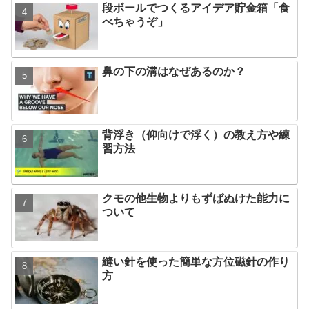
段ボールでつくるアイデア貯金箱「食
べちゃうぞ」
鼻の下の溝はなぜあるのか？
背浮き（仰向けで浮く）の教え方や練
習方法
クモの他生物よりもずばぬけた能力に
ついて
縫い針を使った簡単な方位磁針の作り
方