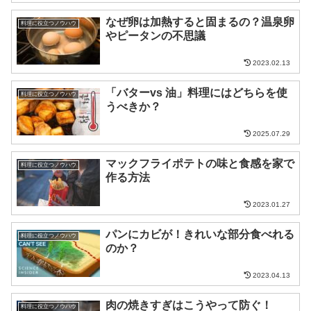
なぜ卵は加熱すると固まるの？温泉卵
料理に役立つノウハウ
やピータンの不思議
2023.02.13
「バターvs 油」料理にはどちらを使
料理に役立つノウハウ
うべきか？
2025.07.29
マックフライポテトの味と食感を家で
料理に役立つノウハウ
作る方法
2023.01.27
パンにカビが！きれいな部分食べれる
料理に役立つノウハウ
のか？
2023.04.13
肉の焼きすぎはこうやって防ぐ！
料理に役立つノウハウ