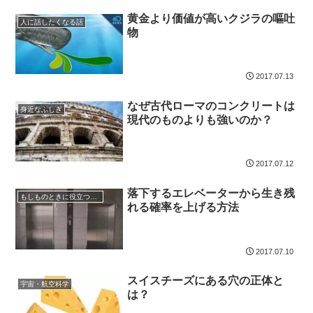
黄金より価値が高いクジラの嘔吐
人に話したくなる話
物
2017.07.13
なぜ古代ローマのコンクリートは
身近なふしぎ
現代のものよりも強いのか？
2017.07.12
落下するエレベーターから生き残
もしものときに役立つ知識
れる確率を上げる方法
2017.07.10
スイスチーズにある穴の正体と
宇宙・航空科学
は？