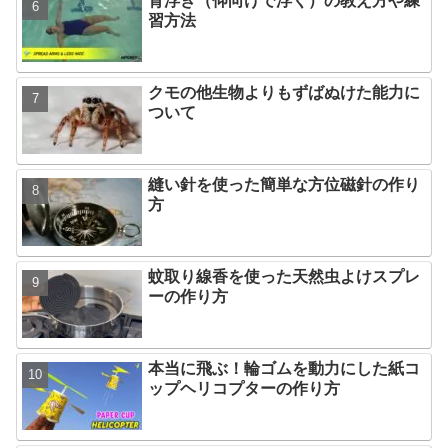
背浮き（仰向けで浮く）の教え方や練
習方法
クモの他生物よりもずばぬけた能力に
ついて
縫い針を使った簡単な方位磁針の作り
方
蚊取り線香を使った天然虫よけスプレ
ーの作り方
本当に飛ぶ！輪ゴムを動力にした紙コ
ップヘリコプターの作り方