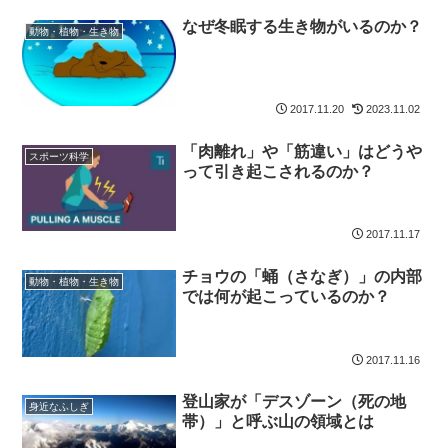
なぜ冬眠する生き物がいるのか？
動物・植物・生き物
2017.11.20
2023.11.02
「肉離れ」や「筋違い」はどうや
スポーツ科学
って引き起こされるのか？
2017.11.17
チョウの「蛹（さなぎ）」の内部
動物・植物・生き物
では何が起こっているのか？
2017.11.16
登山家が「デスゾーン（死の地
身近なふしぎ
帯）」と呼ぶ山の領域とは