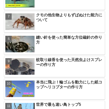
クモの他生物よりもずばぬけた能力に
ついて
縫い針を使った簡単な方位磁針の作り
方
蚊取り線香を使った天然虫よけスプレ
ーの作り方
本当に飛ぶ！輪ゴムを動力にした紙コ
ップヘリコプターの作り方
世界で最も速い鳥トップ5