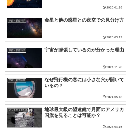
2025.01.19
金星と他の惑星との夜空での見分け方
宇宙・航空科学
2025.03.12
宇宙が膨張しているのが分かった理由
宇宙・航空科学
2024.11.28
なぜ飛行機の窓には小さな穴が開いて
宇宙・航空科学
いるの？
2024.05.13
地球最大級の望遠鏡で月面のアメリカ
キッズサイエンス
国旗を見ることは可能か？
2024.04.15