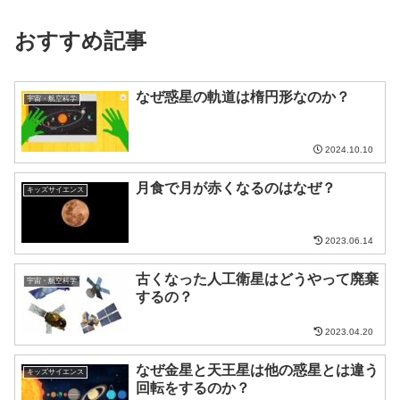
おすすめ記事
なぜ惑星の軌道は楕円形なのか？
宇宙・航空科学
2024.10.10
月食で月が赤くなるのはなぜ？
キッズサイエンス
2023.06.14
古くなった人工衛星はどうやって廃棄
宇宙・航空科学
するの？
2023.04.20
なぜ金星と天王星は他の惑星とは違う
キッズサイエンス
回転をするのか？