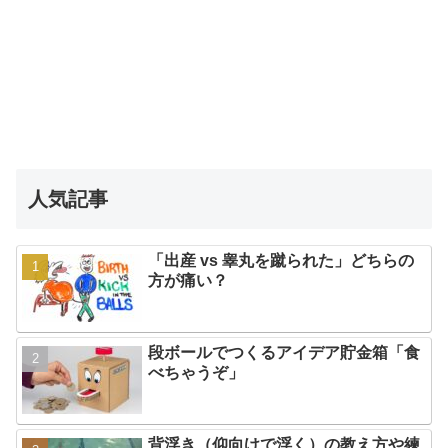
人気記事
「出産 vs 睾丸を蹴られた」どちらの
方が痛い？
段ボールでつくるアイデア貯金箱「食
べちゃうぞ」
背浮き（仰向けで浮く）の教え方や練