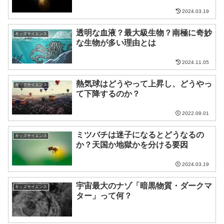
2024.03.19
透明な血液？最大級生物？南極に奇妙
キッズサイエンス
な生物が多い理由とは
2024.11.05
熱気球はどうやって上昇し、どうやっ
キッズサイエンス
て下降するのか？
2022.09.01
ミツバチは迷子になるとどうなるの
キッズサイエンス
か？天国か地獄かを分ける要因
2024.03.19
宇宙最大のナゾ「暗黒物質・ダークマ
キッズサイエンス
ター」って何？