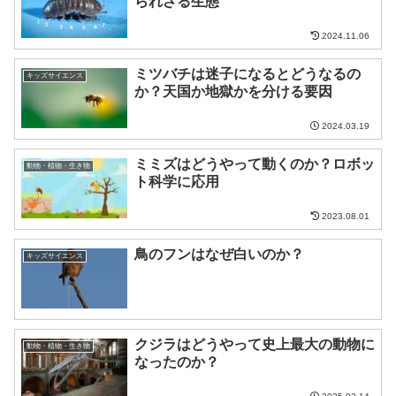
られざる生態
2024.11.06
ミツバチは迷子になるとどうなるの
キッズサイエンス
か？天国か地獄かを分ける要因
2024.03.19
ミミズはどうやって動くのか？ロボッ
動物・植物・生き物
ト科学に応用
2023.08.01
鳥のフンはなぜ白いのか？
キッズサイエンス
クジラはどうやって史上最大の動物に
動物・植物・生き物
なったのか？