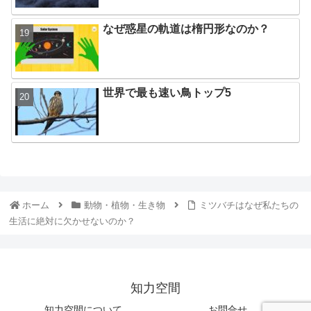
なぜ惑星の軌道は楕円形なのか？
世界で最も速い鳥トップ5
ホーム
動物・植物・生き物
ミツバチはなぜ私たちの
生活に絶対に欠かせないのか？
知力空間
知力空間について
お問合せ