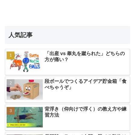
人気記事
「出産 vs 睾丸を蹴られた」どちらの
方が痛い？
段ボールでつくるアイデア貯金箱「食
べちゃうぞ」
背浮き（仰向けで浮く）の教え方や練
習方法