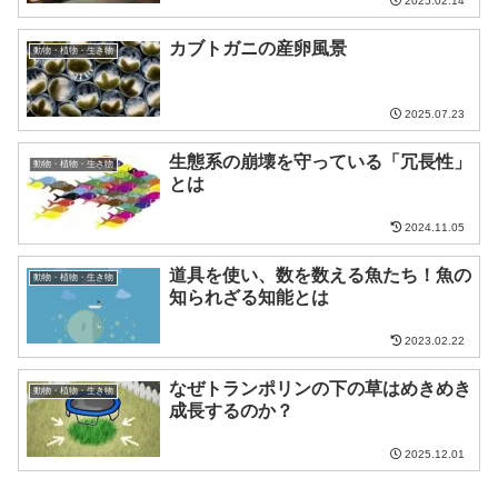
2025.02.14
カブトガニの産卵風景
動物・植物・生き物
2025.07.23
生態系の崩壊を守っている「冗長性」
動物・植物・生き物
とは
2024.11.05
道具を使い、数を数える魚たち！魚の
動物・植物・生き物
知られざる知能とは
2023.02.22
なぜトランポリンの下の草はめきめき
動物・植物・生き物
成長するのか？
2025.12.01