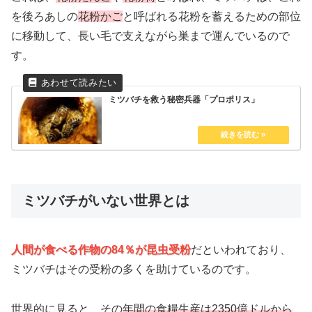
を後ろあしの
花粉かご
と呼ばれる花粉を蓄えるための部位
に移動して、長い毛で支えながら巣まで運んでいるので
す。
ミツバチを救う秘密兵器「プロポリス」
ミツバチがいない世界とは
人間が食べる作物の84％が昆虫受粉
だといわれており、
ミツバチはその受粉の多くを助けているのです。
世界的に見ると、その
年間の食糧生産は2350億ドルから