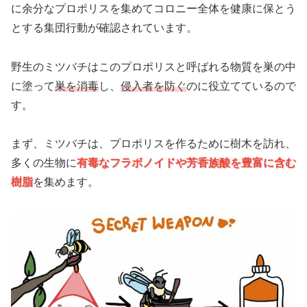
に余分なプロポリスを集めてコロニー全体を健康に保とう
とする集団行動が確認されています。
野生のミツバチはこのプロポリスと呼ばれる物質を巣の中
に塗って
巣を消毒
し、
侵入者を防ぐ
のに役立てているので
す。
まず、ミツバチは、プロポリスを作るために樹木を訪れ、
多くの生物に
有毒なフラボノイドや芳香族酸を豊富に含む
樹脂
を集めます。