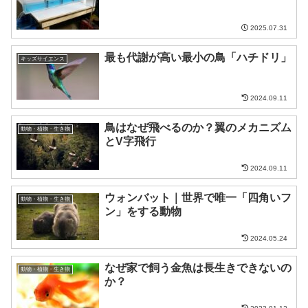
2025.07.31
最も代謝が高い最小の鳥「ハチドリ」
キッズサイエンス
2024.09.11
鳥はなぜ飛べるのか？翼のメカニズム
動物・植物・生き物
とV字飛行
2024.09.11
ウォンバット｜世界で唯一「四角いフ
動物・植物・生き物
ン」をする動物
2024.05.24
なぜ家で飼う金魚は長生きできないの
動物・植物・生き物
か？