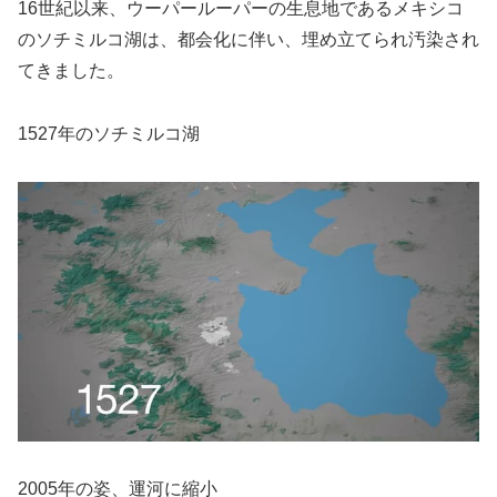
16世紀以来、ウーパールーパーの生息地であるメキシコ
のソチミルコ湖は、都会化に伴い、埋め立てられ汚染され
てきました。
1527年のソチミルコ湖
2005年の姿、運河に縮小