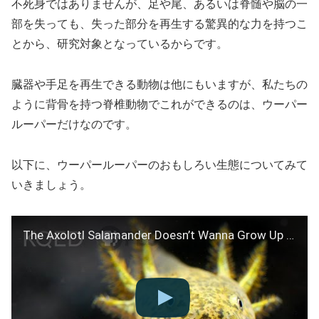
不死身ではありませんが、足や尾、あるいは脊髄や脳の一
部を失っても、失った部分を再生する驚異的な力を持つこ
とから、研究対象となっているからです。
臓器や手足を再生できる動物は他にもいますが、私たちの
ように背骨を持つ脊椎動物でこれができるのは、ウーパー
ルーパーだけなのです。
以下に、ウーパールーパーのおもしろい生態についてみて
いきましょう。
The Axolotl Salamander Doesn’t Wanna Grow Up | Deep Look