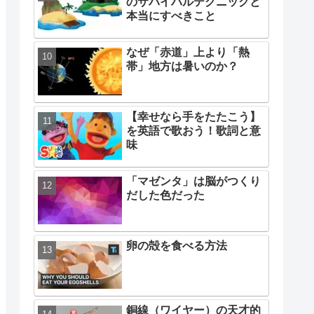
のサバイバルテクニックと
本当にすべきこと
なぜ「赤道」上より「熱
帯」地方は暑いのか？
【幸せなら手をたたこう】
を英語で歌おう！歌詞と意
味
「マゼンタ」は脳がつくり
だした色だった
卵の殻を食べる方法
銅線（ワイヤー）の天才的