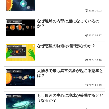
2023.10.02
なぜ地球の内部は層になっているの
宇宙・航空科学
か？
2025.02.27
なぜ惑星の軌道は楕円形なのか？
宇宙・航空科学
2024.10.10
太陽系で最も異常気象が起こる惑星と
宇宙・航空科学
は？
2025.01.19
もし銀河の中心に地球が移動するとど
宇宙・航空科学
うなるか？