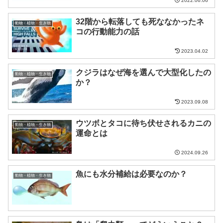
2022.06.06
32階から転落しても死ななかったネ
動物・植物・生き物
コの行動能力の話
2023.04.02
クジラはなぜ海を選んで大型化したの
動物・植物・生き物
か？
2023.09.08
ウツボとタコに待ち伏せされるカニの
動物・植物・生き物
運命とは
2024.09.26
魚にも水分補給は必要なのか？
動物・植物・生き物