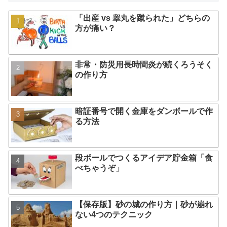
「出産 vs 睾丸を蹴られた」どちらの
方が痛い？
非常・防災用長時間炎が続くろうそく
の作り方
暗証番号で開く金庫をダンボールで作
る方法
段ボールでつくるアイデア貯金箱「食
べちゃうぞ」
【保存版】砂の城の作り方｜砂が崩れ
ない4つのテクニック