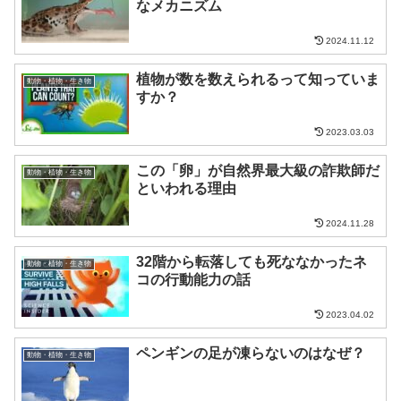
なメカニズム
2024.11.12
植物が数を数えられるって知っていま
動物・植物・生き物
すか？
2023.03.03
この「卵」が自然界最大級の詐欺師だ
動物・植物・生き物
といわれる理由
2024.11.28
32階から転落しても死ななかったネ
動物・植物・生き物
コの行動能力の話
2023.04.02
ペンギンの足が凍らないのはなぜ？
動物・植物・生き物