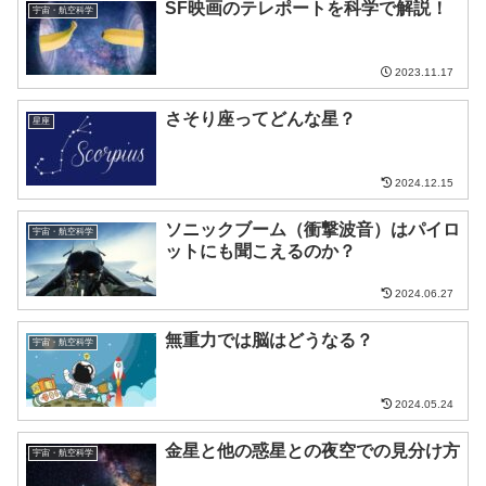
SF映画のテレポートを科学で解説！
宇宙・航空科学
2023.11.17
さそり座ってどんな星？
星座
2024.12.15
ソニックブーム（衝撃波音）はパイロ
宇宙・航空科学
ットにも聞こえるのか？
2024.06.27
無重力では脳はどうなる？
宇宙・航空科学
2024.05.24
金星と他の惑星との夜空での見分け方
宇宙・航空科学