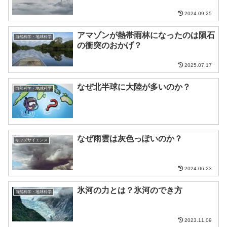
2024.09.25
アマゾンが熱帯雨林になったのは隕石
自然科学・地球科学
の衝突のおかげ？
2025.07.17
なぜ北半球に大陸が多いのか？
自然科学・地球科学
なぜ雨雲は灰色っぽいのか？
キッズサイエンス
2024.06.23
氷河の力とは？氷河のでき方
自然科学・地球科学
2023.11.09