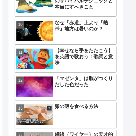
のサバイバルテクニックと
本当にすべきこと
なぜ「赤道」上より「熱
帯」地方は暑いのか？
【幸せなら手をたたこう】
を英語で歌おう！歌詞と意
味
「マゼンタ」は脳がつくり
だした色だった
卵の殻を食べる方法
銅線（ワイヤー）の天才的