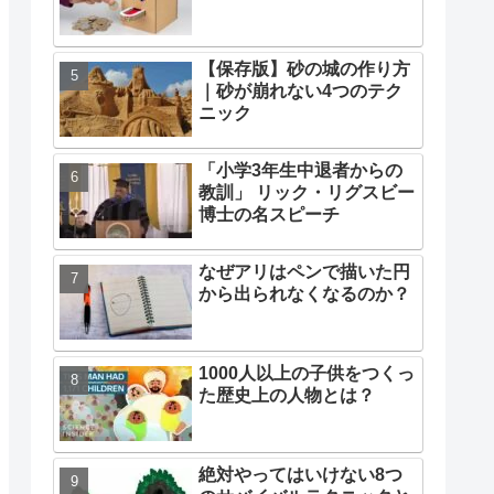
【保存版】砂の城の作り方
｜砂が崩れない4つのテク
ニック
「小学3年生中退者からの
教訓」 リック・リグスビー
博士の名スピーチ
なぜアリはペンで描いた円
から出られなくなるのか？
1000人以上の子供をつくっ
た歴史上の人物とは？
絶対やってはいけない8つ