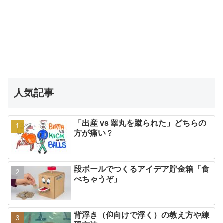
人気記事
「出産 vs 睾丸を蹴られた」どちらの
方が痛い？
段ボールでつくるアイデア貯金箱「食
べちゃうぞ」
背浮き（仰向けで浮く）の教え方や練