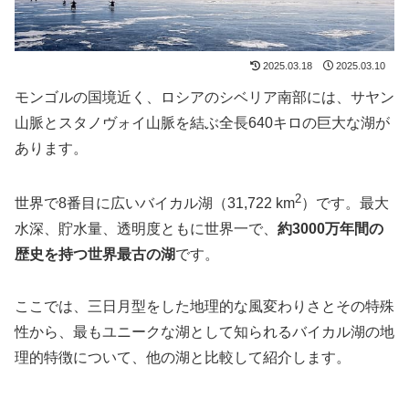
2025.03.18
2025.03.10
モンゴルの国境近く、ロシアのシベリア南部には、サヤン
山脈とスタノヴォイ山脈を結ぶ全長640キロの巨大な湖が
あります。
2
世界で8番目に広いバイカル湖（31,722 km
）です。最大
水深、貯水量、透明度ともに世界一で、
約3000万年間の
歴史を持つ世界最古の湖
です。
ここでは、三日月型をした地理的な風変わりさとその特殊
性から、最もユニークな湖として知られるバイカル湖の地
理的特徴について、他の湖と比較して紹介します。