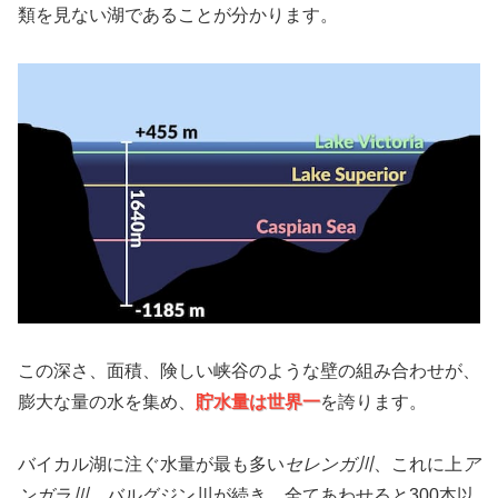
類を見ない湖であることが分かります。
この深さ、面積、険しい峡谷のような壁の組み合わせが、
膨大な量の水を集め、
貯水量は世界一
を誇ります。
バイカル湖に注ぐ水量が最も多い
セレンガ川
、これに上
ア
ンガラ川
、バルグジン川が続き、全てあわせると300本以