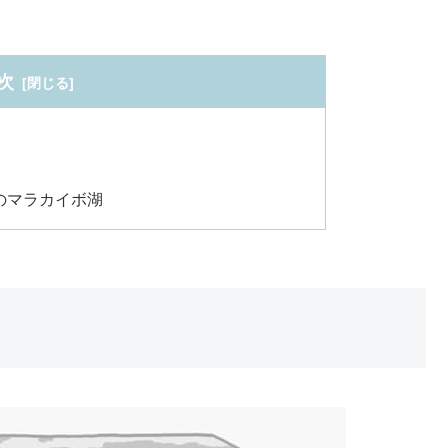
次
のマラカイボ湖