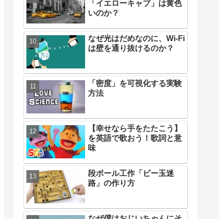
「イエローキャブ」は黄色
いのか？
なぜ光はだめなのに、Wi-Fi
は壁を通り抜けるのか？
「密度」を可視化する実験
方法
【幸せなら手をたたこう】
を英語で歌おう！歌詞と意
味
段ボール工作「ビー玉迷
路」の作り方
なぜ僕はおじいちゃんにそ