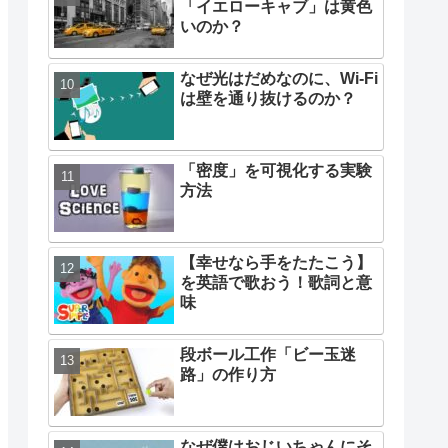
「イエローキャブ」は黄色
いのか？
なぜ光はだめなのに、Wi-Fi
は壁を通り抜けるのか？
「密度」を可視化する実験
方法
【幸せなら手をたたこう】
を英語で歌おう！歌詞と意
味
段ボール工作「ビー玉迷
路」の作り方
なぜ僕はおじいちゃんにそ