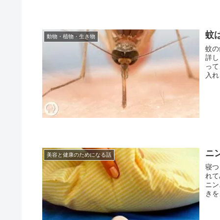
蚊
動物・植物・生き物
蚊の
詳し
って
入れ
ニ
美容と健康のためになる話
寝つ
れて
ニン
きを