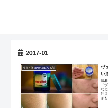
2017-01
ヴ
美容と健康のためになる話
い
風邪
「ヴ
など
注目
きも