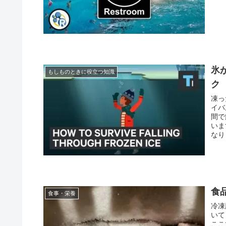
氷
もしものときに役立つ知識
ク
凍っ
イバ
間で
いま
なり
食
食事・栄養
冷凍
いて
ここ