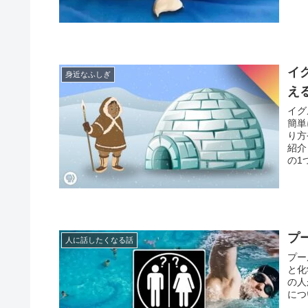
イ
身近なふしぎ
え
イグ
簡単
り方
紹介
の1
プ
人に話したくなる話
プー
と化
の人
につ