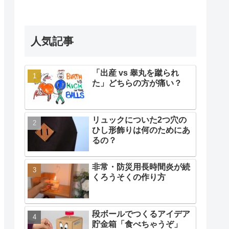
人気記事
「出産 vs 睾丸を蹴られ
た」どちらの方が痛い？
リュックについた2つ穴の
ひし形飾りは何のためにあ
るの？
非常・防災用長時間炎が続
くろうそくの作り方
段ボールでつくるアイデア
貯金箱「食べちゃうぞ」