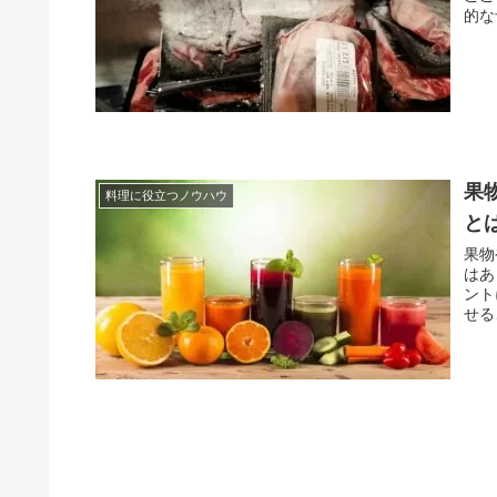
的な
果
料理に役立つノウハウ
と
果物
はあ
ント
せる