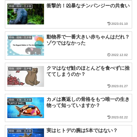
衝撃的！凶暴なチンパンジーの共食い
動物・植物・生き物
2023.01.10
動物界で一番大きい赤ちゃんはだれ？
動物・植物・生き物
ゾウではなかった
2022.12.02
クマはなぜ鮭のほとんどを食べずに捨
動物・植物・生き物
ててしまうのか？
2023.01.27
カメは裏返しの骨格をもつ唯一の生き
動物・植物・生き物
物って知っていますか？
2023.02.22
実はヒトデの腕は5本ではない？
動物・植物・生き物