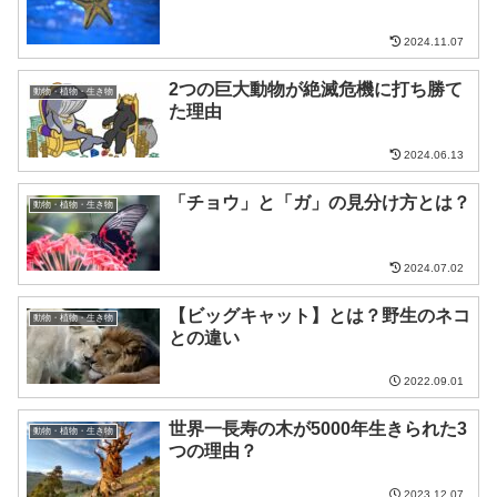
2024.11.07
2つの巨大動物が絶滅危機に打ち勝て
動物・植物・生き物
た理由
2024.06.13
「チョウ」と「ガ」の見分け方とは？
動物・植物・生き物
2024.07.02
【ビッグキャット】とは？野生のネコ
動物・植物・生き物
との違い
2022.09.01
世界一長寿の木が5000年生きられた3
動物・植物・生き物
つの理由？
2023.12.07