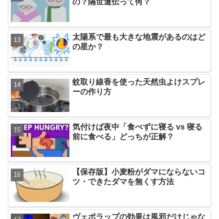
の？隔世遺伝って何？
太陽系で最も大きな地震があるのはど
の星か？
蚊取り線香を使った天然虫よけスプレ
ーの作り方
気付けば夜中「食べずに寝る vs 寝る
前に食べる」どっちが正解？
【保存版】小麦粉がダマにならないコ
ツ・できたダマを無くす方法
ヴェポラップの効果は風邪だけじゃな