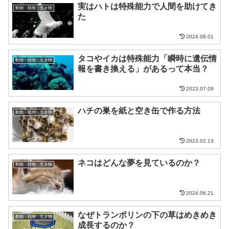
実はハトは特殊能力で人間を助けてき
動物・植物・生き物
た
2024.08.01
タコやイカは特殊能力「瞬時に遺伝情
動物・植物・生き物
報を書き換える」があるって本当？
2023.07.09
ハチの巣を紙と空き缶で作る方法
動物・植物・生き物
2023.02.13
ネコはどんな夢を見ているのか？
動物・植物・生き物
2024.06.21
なぜトランポリンの下の草はめきめき
動物・植物・生き物
成長するのか？