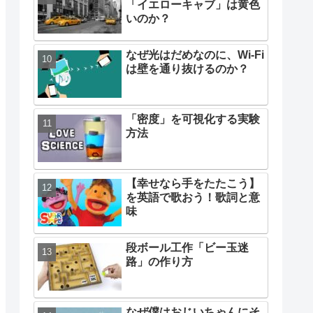
「イエローキャブ」は黄色
いのか？
なぜ光はだめなのに、Wi-Fi
は壁を通り抜けるのか？
「密度」を可視化する実験
方法
【幸せなら手をたたこう】
を英語で歌おう！歌詞と意
味
段ボール工作「ビー玉迷
路」の作り方
なぜ僕はおじいちゃんにそ