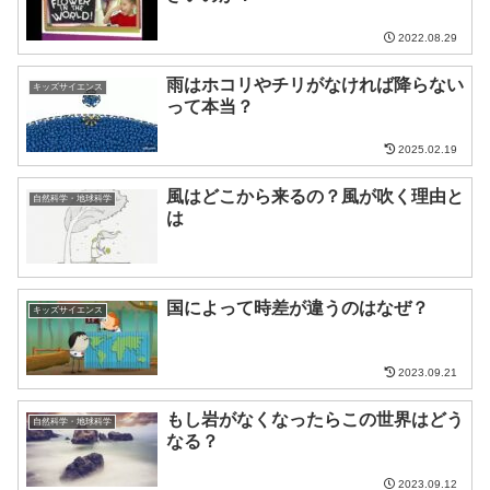
2022.08.29
雨はホコリやチリがなければ降らない
キッズサイエンス
って本当？
2025.02.19
風はどこから来るの？風が吹く理由と
自然科学・地球科学
は
国によって時差が違うのはなぜ？
キッズサイエンス
2023.09.21
もし岩がなくなったらこの世界はどう
自然科学・地球科学
なる？
2023.09.12