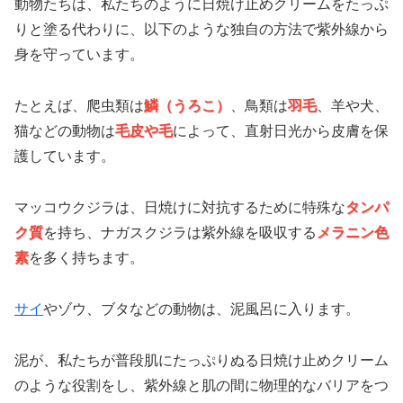
動物たちは、私たちのように日焼け止めクリームをたっぷ
りと塗る代わりに、以下のような独自の方法で紫外線から
身を守っています。
たとえば、爬虫類は
鱗（うろこ）
、鳥類は
羽毛
、羊や犬、
猫などの動物は
毛皮や毛
によって、直射日光から皮膚を保
護しています。
マッコウクジラは、日焼けに対抗するために特殊な
タンパ
ク質
を持ち、ナガスクジラは紫外線を吸収する
メラニン色
素
を多く持ちます。
サイ
やゾウ、ブタなどの動物は、泥風呂に入ります。
泥が、私たちが普段肌にたっぷりぬる日焼け止めクリーム
のような役割をし、紫外線と肌の間に物理的なバリアをつ