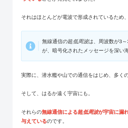
それはほとんどが電波で形成されているため
無線通信の超
低周波
は、周波数が3～
が、暗号化されたメッセージを深い
実際に、潜水艦や山での通信をはじめ、多く
そして、はるか遠く宇宙にも。
それらの
無線通信による超
低周波
が宇宙に漏
与えている
のです。