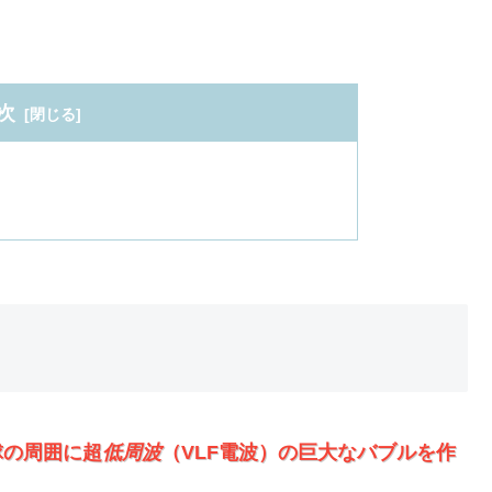
次
球の周囲に超
低周波
（VLF電波）の巨大なバブルを作