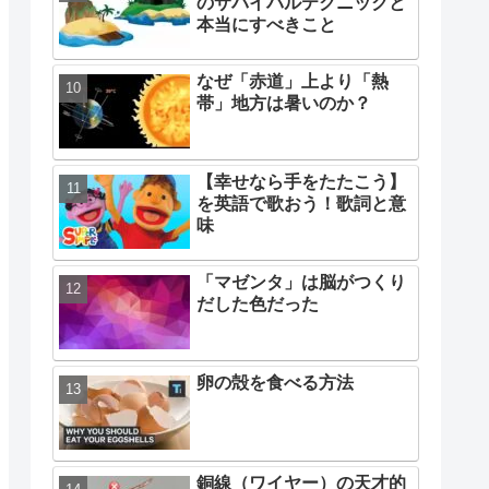
のサバイバルテクニックと
本当にすべきこと
なぜ「赤道」上より「熱
帯」地方は暑いのか？
【幸せなら手をたたこう】
を英語で歌おう！歌詞と意
味
「マゼンタ」は脳がつくり
だした色だった
卵の殻を食べる方法
銅線（ワイヤー）の天才的