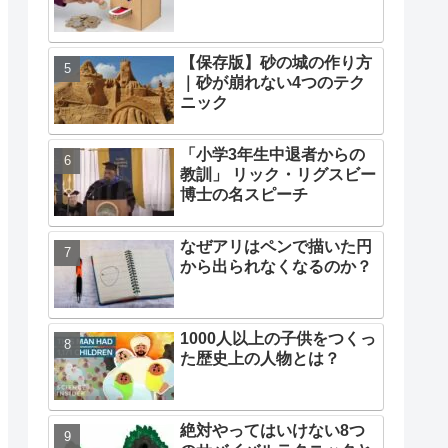
【保存版】砂の城の作り方
｜砂が崩れない4つのテク
ニック
「小学3年生中退者からの
教訓」 リック・リグスビー
博士の名スピーチ
なぜアリはペンで描いた円
から出られなくなるのか？
1000人以上の子供をつくっ
た歴史上の人物とは？
絶対やってはいけない8つ