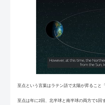
至点という言葉はラテン語で太陽が昇ること「sol (
至点は年に2回、北半球と南半球の両方で1回