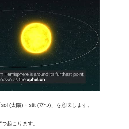
太陽) + stit (立つ)」を意味します。
ずつ起こります。