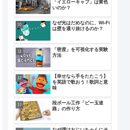
「イエローキャブ」は黄色
いのか？
なぜ光はだめなのに、Wi-Fi
は壁を通り抜けるのか？
「密度」を可視化する実験
方法
【幸せなら手をたたこう】
を英語で歌おう！歌詞と意
味
段ボール工作「ビー玉迷
路」の作り方
なぜ僕はおじいちゃんにそ