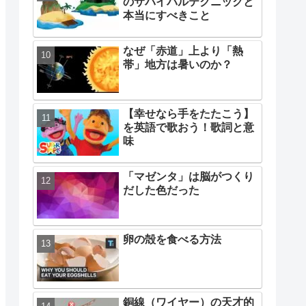
のサバイバルテクニックと
本当にすべきこと
なぜ「赤道」上より「熱
帯」地方は暑いのか？
【幸せなら手をたたこう】
を英語で歌おう！歌詞と意
味
「マゼンタ」は脳がつくり
だした色だった
卵の殻を食べる方法
銅線（ワイヤー）の天才的