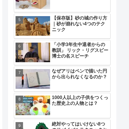
【保存版】砂の城の作り方
｜砂が崩れない4つのテク
ニック
「小学3年生中退者からの
教訓」 リック・リグスビー
博士の名スピーチ
なぜアリはペンで描いた円
から出られなくなるのか？
1000人以上の子供をつくっ
た歴史上の人物とは？
絶対やってはいけない8つ