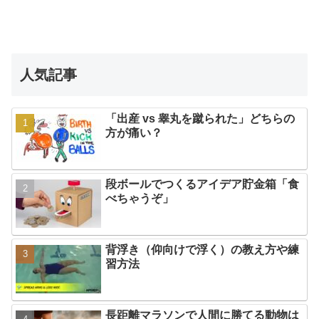
人気記事
「出産 vs 睾丸を蹴られた」どちらの
方が痛い？
段ボールでつくるアイデア貯金箱「食
べちゃうぞ」
背浮き（仰向けで浮く）の教え方や練
習方法
長距離マラソンで人間に勝てる動物は