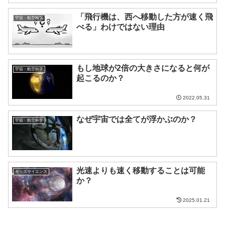
「飛行機は、西へ移動した方が速く飛
宇宙・航空科学
べる」わけではない理由
もし地球が2倍の大きさになると何が
宇宙・航空科学
起こるのか？
2022.05.31
なぜ宇宙では全てが浮かぶのか？
宇宙・航空科学
光速よりも速く移動することは可能
キッズサイエンス
か？
2025.01.21