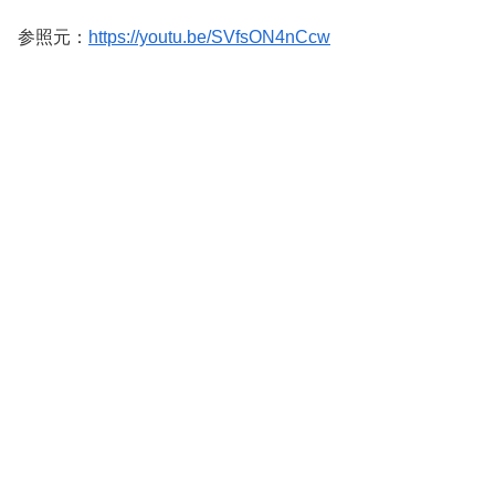
参照元：
https://youtu.be/SVfsON4nCcw