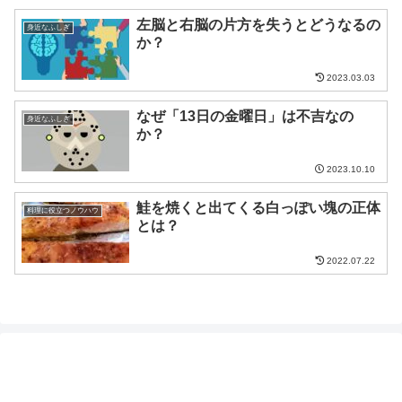
左脳と右脳の片方を失うとどうなるの
身近なふしぎ
か？
2023.03.03
なぜ「13日の金曜日」は不吉なの
身近なふしぎ
か？
2023.10.10
鮭を焼くと出てくる白っぽい塊の正体
料理に役立つノウハウ
とは？
2022.07.22