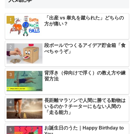
「出産 vs 睾丸を蹴られた」どちらの
方が痛い？
段ボールでつくるアイデア貯金箱「食
べちゃうぞ」
背浮き（仰向けで浮く）の教え方や練
習方法
長距離マラソンで人間に勝てる動物は
いるのか？チーターにもない人間の
「走る能力」
お誕生日のうた｜Happy Birthday to
You