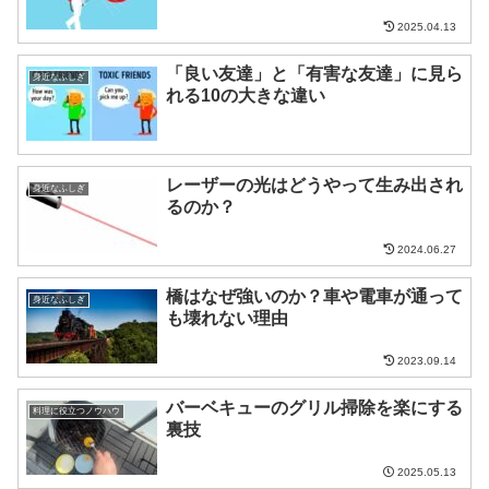
2025.04.13
「良い友達」と「有害な友達」に見ら
身近なふしぎ
れる10の大きな違い
レーザーの光はどうやって生み出され
身近なふしぎ
るのか？
2024.06.27
橋はなぜ強いのか？車や電車が通って
身近なふしぎ
も壊れない理由
2023.09.14
バーベキューのグリル掃除を楽にする
料理に役立つノウハウ
裏技
2025.05.13