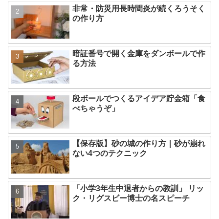
非常・防災用長時間炎が続くろうそく
の作り方
暗証番号で開く金庫をダンボールで作
る方法
段ボールでつくるアイデア貯金箱「食
べちゃうぞ」
【保存版】砂の城の作り方｜砂が崩れ
ない4つのテクニック
「小学3年生中退者からの教訓」 リッ
ク・リグスビー博士の名スピーチ