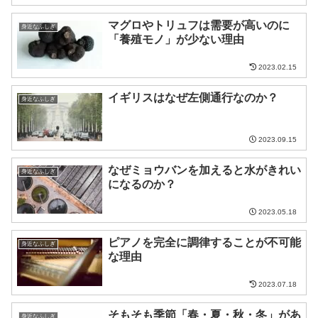
マグロやトリュフは需要が高いのに
身近なふしぎ
「養殖モノ」が少ない理由
2023.02.15
イギリスはなぜ左側通行なのか？
身近なふしぎ
2023.09.15
なぜミョウバンを加えると水がきれい
身近なふしぎ
になるのか？
2023.05.18
ピアノを完全に調律することが不可能
身近なふしぎ
な理由
2023.07.18
そもそも季節「春・夏・秋・冬」があ
身近なふしぎ