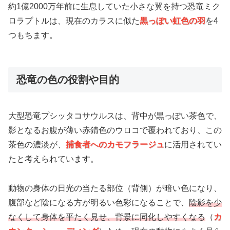
約1億2000万年前に生息していた小さな翼を持つ恐竜ミク
ロラプトルは、現在のカラスに似た
黒っぽい虹色の羽
を4
つもちます。
恐竜の色の役割や目的
大型恐竜プシッタコサウルスは、背中が黒っぽい茶色で、
影となるお腹が薄い赤錆色のウロコで覆われており、この
茶色の濃淡が、
捕食者へのカモフラージュ
に活用されてい
たと考えられています。
動物の身体の日光の当たる部位（背側）が暗い色になり、
腹部など陰になる方が明るい色彩になることで、
陰影を少
なくして身体を平たく見せ、背景に同化しやすくなる
（
カ