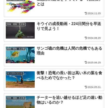
とは
2024.11.05
キウイの成長動画・224日間分を早送
動物・植物・生き物
りで見よう！
2024.08.20
サンゴ礁の危機は人間の危機でもある
動物・植物・生き物
理由
2025.06.25
衝撃！恐竜の長い首は高い木の葉を食
キッズサイエンス
べるためでなかった？
2024.05.01
チーターを追い越せるほど足の速い動
動物・植物・生き物
物はいるのか？