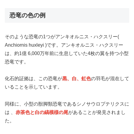
恐竜の色の例
そのような恐竜の1つがアンキオルニス・ハクスリー(
Anchiornis huxleyi )です。アンキオルニス・ハクスリー
は、約1億 6,000万年前に生息していた4枚の翼を持つ小型
恐竜です。
化石的証拠は、この恐竜が
黒、白、虹色
の羽毛が混在して
いることを示しています。
同様に、小型の獣脚類恐竜であるシノサウロプテリクスに
は 、
赤茶色と白の縞模様の尾
があることが発見されまし
た。